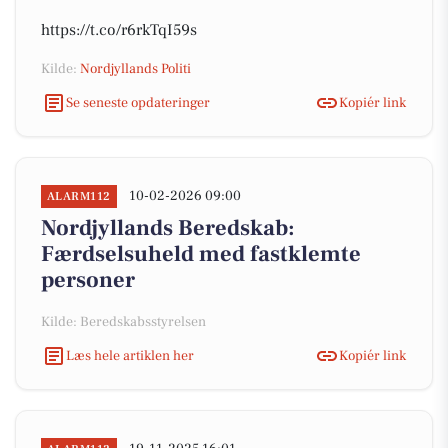
https://t.co/r6rkTqI59s
Kilde:
Nordjyllands Politi
Se seneste opdateringer
Kopiér link
10-02-2026 09:00
ALARM112
Nordjyllands Beredskab:
Færdselsuheld med fastklemte
personer
Kilde: Beredskabsstyrelsen
Læs hele artiklen her
Kopiér link