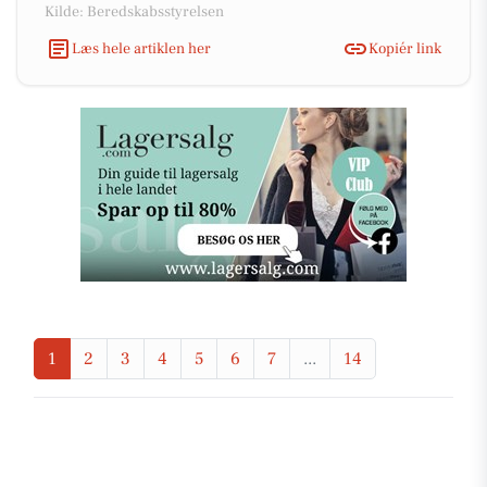
Kilde: Beredskabsstyrelsen
Læs hele artiklen her
Kopiér link
1
2
3
4
5
6
7
...
14