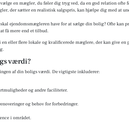
t vælge en mægler, du føler dig tryg ved, da en god relation ofte f
er, der sætter en realistisk salgspris, kan hjælpe dig med at u
kal ejendomsmægleren have for at sælge din bolig? Ofte kan pri
at få mere end et tilbud.
i en eller flere lokale og kvalificerede mæglere, der kan give en
g.
igs værdi?
ringen af din boligs værdi. De vigtigste inkluderer:
rtmuligheder og andre faciliteter.
renoveringer og behov for forbedringer.
ence i området.