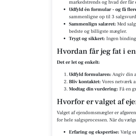
markedstrends og hvad der får di
Udfyld én formular - og få fle
sammenligne op til 3 salgsvurd
Sammenlign salæret:
Med salg
bedste og billigste mægler.
Trygt og sikkert:
Ingen bindinge
Hvordan får jeg fat i 
Det er let og enkelt:
Udfyld formularen:
Angiv din a
Bliv kontaktet:
Vores netværk af
Modtag din vurdering:
Få en gr
Hvorfor er valget af e
Valget af ejendomsmægler er afgørend
for hele salgsprocessen. Når du vælg
Erfaring og ekspertise:
Vælg en