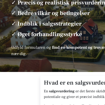
✓
Præcis og realistisk prisvurderi
✓
Bedre vilkår og betingelser
✓
Indblik i salgsstrategier
✓
Øget forhandlingsstyrke
Udfyld formularen og
find en kompetent og tro
nær dig.
Hvad er en salgsvurder
En
salgsvurdering
er det første skrid
potentiale og giver et præcist indblik