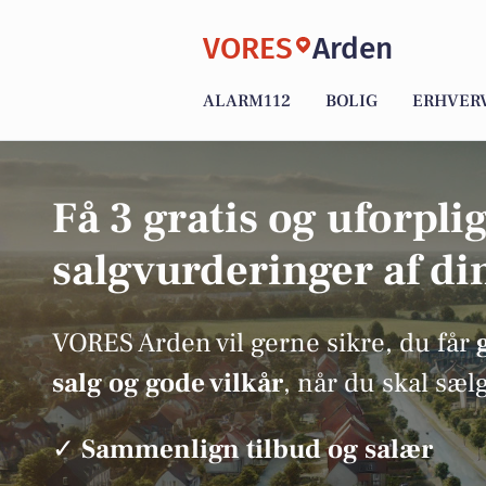
VORES
Arden
ALARM112
BOLIG
ERHVER
Få 3 gratis og uforpli
salgvurderinger af di
VORES Arden vil gerne sikre, du får
salg og gode vilkår
, når du skal sæl
✓
Sammenlign tilbud og salær