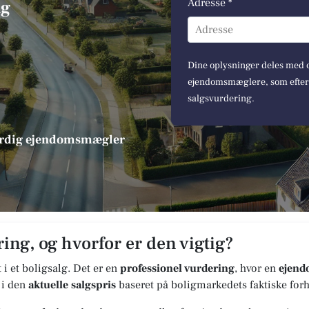
Adresse *
ng
Adresse
Dine oplysninger deles med op
ejendomsmæglere, som efterfø
salgsvurdering.
værdig ejendomsmægler
ing, og hvorfor er den vigtig?
t i et boligsalg. Det er en
professionel vurdering
, hvor en
ejen
 i den
aktuelle salgspris
baseret på boligmarkedets faktiske forh