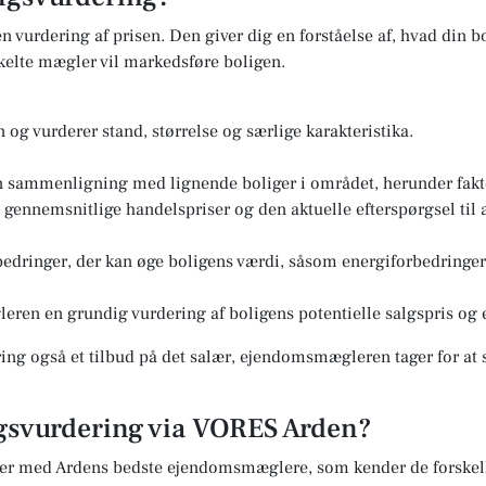
n vurdering af prisen. Den giver dig en forståelse af, hvad din bo
elte mægler vil markedsføre boligen.
og vurderer stand, størrelse og særlige karakteristika.
n sammenligning med lignende boliger i området, herunder fakto
ennemsnitlige handelspriser og den aktuelle efterspørgsel til a
edringer, der kan øge boligens værdi, såsom energiforbedringer 
eren en grundig vurdering af boligens potentielle salgspris og e
ng også et tilbud på det salær, ejendomsmægleren tager for at s
lgsvurdering via VORES Arden?
er med Ardens bedste ejendomsmæglere, som kender de forskell