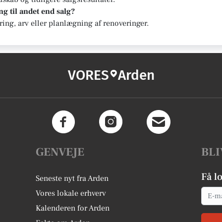
g til andet end salg?
ering, arv eller planlægning af renoveringer.
VORES
Arden
GENVEJE
BLI
Få l
Seneste nyt fra Arden
Email
Vores lokale erhverv
Kalenderen for Arden