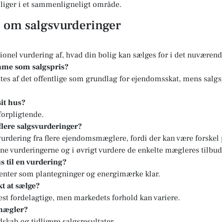
boliger i et sammenligneligt område.
l om salgsvurderinger
sionel vurdering af, hvad din bolig kan sælges for i det nuvære
mme som salgspris?
tes af det offentlige som grundlag for ejendomsskat, mens salgs
sit hus?
forpligtende.
 flere salgsvurderinger?
svurdering fra flere ejendomsmæglere, fordi der kan være forskel
ne vurderingerne og i øvrigt vurdere de enkelte mægleres tilbud
s til en vurdering?
enter som plantegninger og energimærke klar.
t at sælge?
st fordelagtige, men markedets forhold kan variere.
 mægler?
kab og tidligere salgsresultater.