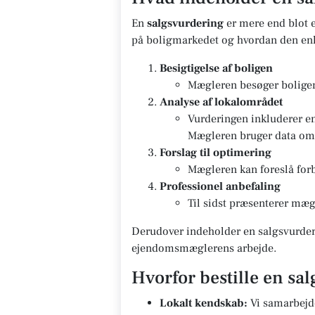
En
salgsvurdering
er mere end blot e
på boligmarkedet og hvordan den enk
Besigtigelse af boligen
Mægleren besøger boligen 
Analyse af lokalområdet
Vurderingen inkluderer e
Mægleren bruger data om g
Forslag til optimering
Mægleren kan foreslå forb
Professionel anbefaling
Til sidst præsenterer mægl
Derudover indeholder en salgsvurderi
ejendomsmæglerens arbejde.
Hvorfor bestille en sa
Lokalt kendskab:
Vi samarbejd