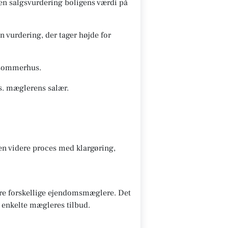
 en salgsvurdering boligens værdi på
 vurdering, der tager højde for
s/sommerhus.
s. mæglerens salær.
den videre proces med klargøring,
lere forskellige ejendomsmæglere. Det
e enkelte mægleres tilbud.