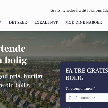
Gratis nyheder fra
dit
lokalområde
V
DET SKER
LOKALT NYT
MØD DINE NABOER
gtende
n bolig
FÅ TRE GRATI
god pris, hurtigt
BOLIG
ge din bolig.
Telefonnummer *