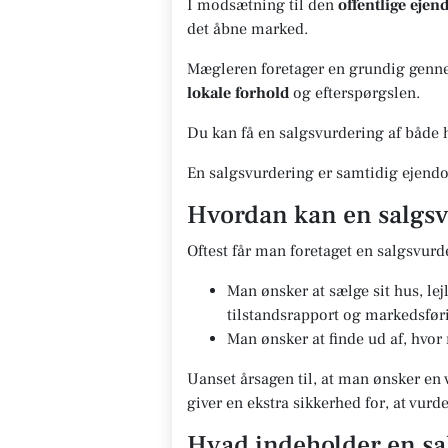
I modsætning til den
offentlige eje
det åbne marked.
Mægleren foretager en grundig gennem
lokale forhold
og efterspørgslen.
Du kan få en salgsvurdering af både h
En salgsvurdering er samtidig ejendo
Hvordan kan en salgsv
Oftest får man foretaget en salgsvurd
Man ønsker at sælge sit hus, le
tilstandsrapport og markedsfør
Man ønsker at finde ud af, hvor
Uanset årsagen til, at man ønsker en 
giver en ekstra sikkerhed for, at vur
Hvad indeholder en sa