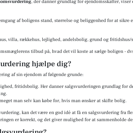
ndomsvurdering
, der danner grundlag for ejendomsskatter, viser
gang af boligens stand, størrelse og beliggenhed for at sikre en
us, villa, rækkehus, lejlighed, andelsbolig, grund og fritidshu
msmæglerens tilbud på, hvad det vil koste at sælge boligen - dv
urdering hjælpe dig?
ering af sin ejendom af følgende grunde:
jlighed, fritidsbolig. Her danner salgsvurderingen grundlag for 
ing.
 meget man selv kan købe for, hvis man ønsker at skifte bolig.
vurdering, kan det være en god idé at få en salgsvurdering fra f
deringen er korrekt, og det giver mulighed for at sammenholde d
lgsvurdering?