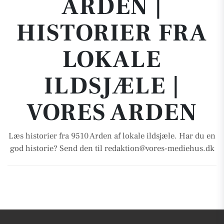
ARDEN |
HISTORIER FRA
LOKALE
ILDSJÆLE |
VORES ARDEN
Læs historier fra 9510 Arden af lokale ildsjæle. Har du en
god historie? Send den til redaktion@vores-mediehus.dk