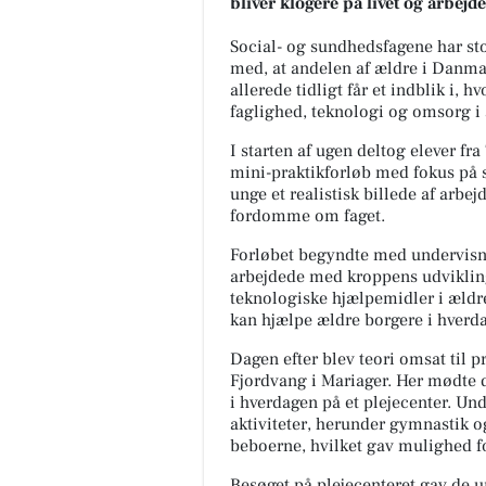
bliver klogere på livet og arbej
Social- og sundhedsfagene har stor
med, at andelen af ældre i Danmark
allerede tidligt får et indblik i,
faglighed, teknologi og omsorg i
I starten af ugen deltog elever fra
mini-praktikforløb med fokus på s
unge et realistisk billede af arbe
fordomme om faget.
Forløbet begyndte med undervisn
arbejdede med kroppens udvikling
teknologiske hjælpemidler i ældre
kan hjælpe ældre borgere i hverd
Dagen efter blev teori omsat til p
Fjordvang i Mariager. Her mødte 
i hverdagen på et plejecenter. Und
aktiviteter, herunder gymnastik o
beboerne, hvilket gav mulighed fo
Besøget på plejecenteret gav de u