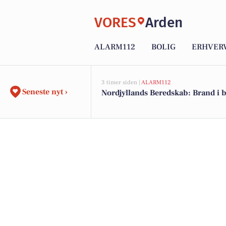
VORES
Arden
ALARM112
BOLIG
ERHVER
3 timer siden |
ALARM112
Seneste nyt ›
Nordjyllands Beredskab: Brand i 