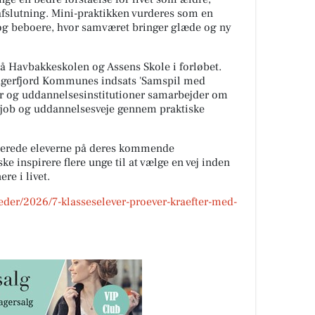
fslutning. Mini-praktikken vurderes som en
r og beboere, hvor samværet bringer glæde og ny
å Havbakkeskolen og Assens Skole i forløbet.
iagerfjord Kommunes indsats 'Samspil med
er og uddannelsesinstitutioner samarbejder om
ge job og uddannelsesveje gennem praktiske
berede eleverne på deres kommende
ke inspirere flere unge til at vælge en vej inden
re i livet.
eder/2026/7-klasseselever-proever-kraefter-med-