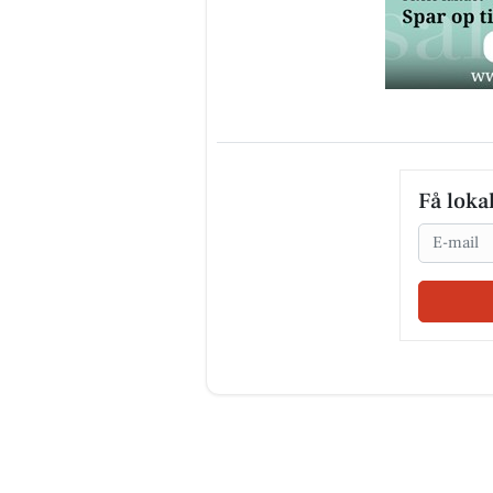
Få loka
Email