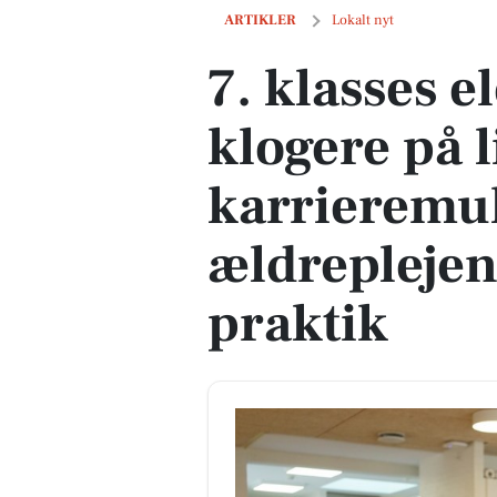
7. klasses elever bliver klogere på li
ARTIKLER
Lokalt nyt
7. klasses e
klogere på l
karrieremul
ældrepleje
praktik