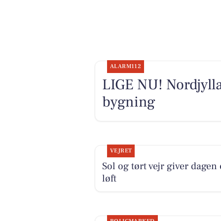
ALARM112
LIGE NU! Nordjyll
bygning
VEJRET
Sol og tørt vejr giver dagen 
løft