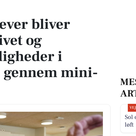
vet og karrieremuligheder i ældreplejen gennem mini-praktik
lever bliver
ivet og
igheder i
n gennem mini-
ME
AR
VE
Sol 
løft