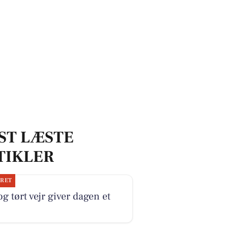
ST LÆSTE
TIKLER
JRET
og tørt vejr giver dagen et