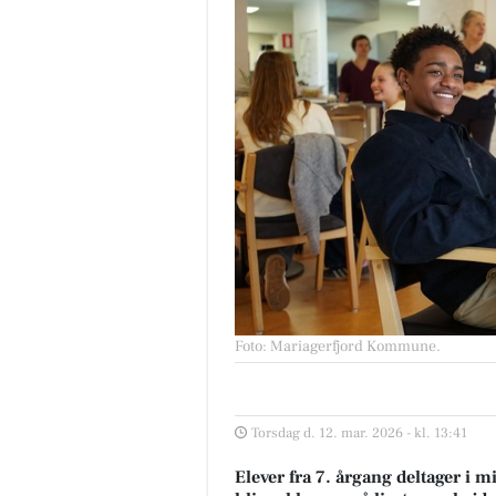
Foto: Mariagerfjord Kommune
.
Torsdag d. 12. mar. 2026 - kl. 13:41
Elever fra 7. årgang deltager i 