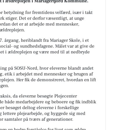
det i ældreplejen i Mariagerfjord Kommune.
 betydning for fremtidens velfærd, især i takt
 stiger. Det er derfor væsentligt, at unge
 hvordan det er at arbejde med mennesker,
 ældreplejen.
 7. årgang, heriblandt fra Mariager Skole, i et
ocial- og sundhedsfagene. Målet var at give de
jdet i ældreplejen og være med til at nedbryde
ing på SOSU-Nord, hvor eleverne blandt andet
, etik i arbejdet med mennesker og brugen af
plejen. Her fik de demonstreret, hvordan en lift
agen.
raksis, da eleverne besøgte Plejecenter
de både medarbejdere og beboere og fik indblik
er besøget deltog eleverne i forskellige
g lettere plejearbejde, og hyggede sig med
r samtaler på tværs af generationer.
nge en bedre forståelse for livet som ældre,