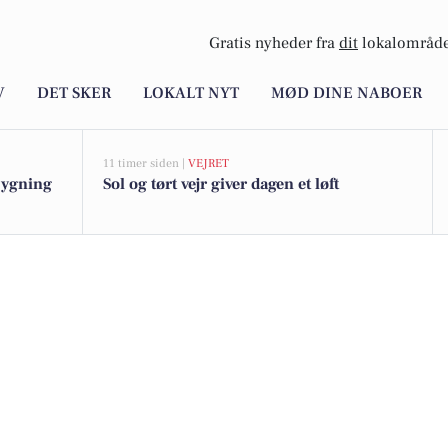
Gratis nyheder fra
dit
lokalområde
V
DET SKER
LOKALT NYT
MØD DINE NABOER
11 timer siden |
VEJRET
bygning
Sol og tørt vejr giver dagen et løft