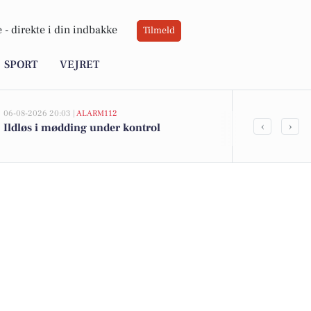
 -
direkte i din indbakke
Tilmeld
SPORT
VEJRET
06-08-2026 20:03 |
ALARM112
06-08-2026 08:45
‹
›
Ildløs i mødding under kontrol
Nyt grønt by
naturen ind i