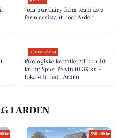
JOBNYT
il
Join our dairy farm team as a
farm assistant near Arden
DAGLIGVARER
t
Økologiske kartofler til kun 10
kr. og Spier PS vin til 39 kr. -
lokale tilbud i Arden
LG I ARDEN
00 kr
595.000 kr