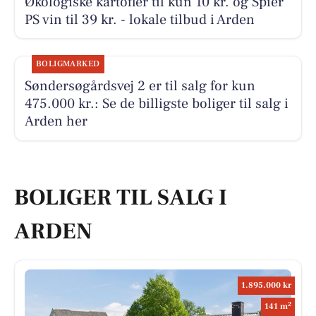
Økologiske kartofler til kun 10 kr. og Spier
PS vin til 39 kr. - lokale tilbud i Arden
BOLIGMARKED
Søndersøgårdsvej 2 er til salg for kun
475.000 kr.: Se de billigste boliger til salg i
Arden her
BOLIGER TIL SALG I
ARDEN
1.895.000 kr
2
141 m