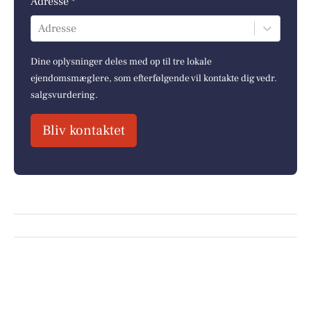
Adresse *
Adresse
Dine oplysninger deles med op til tre lokale
ejendomsmæglere, som efterfølgende vil kontakte dig vedr.
salgsvurdering.
Bliv kontaktet