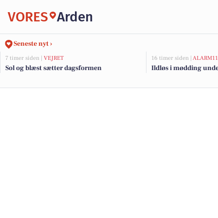
VORES
Arden
Seneste nyt ›
7 timer siden |
VEJRET
16 timer siden |
ALARM11
Sol og blæst sætter dagsformen
Ildløs i mødding und