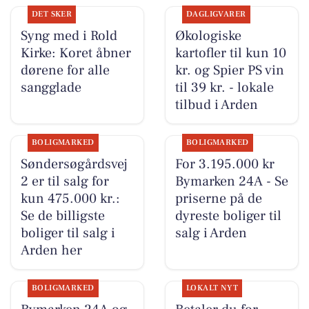
DET SKER
DAGLIGVARER
Syng med i Rold
Økologiske
Kirke: Koret åbner
kartofler til kun 10
dørene for alle
kr. og Spier PS vin
sangglade
til 39 kr. - lokale
tilbud i Arden
BOLIGMARKED
BOLIGMARKED
Søndersøgårdsvej
For 3.195.000 kr
2 er til salg for
Bymarken 24A - Se
kun 475.000 kr.:
priserne på de
Se de billigste
dyreste boliger til
boliger til salg i
salg i Arden
Arden her
BOLIGMARKED
LOKALT NYT