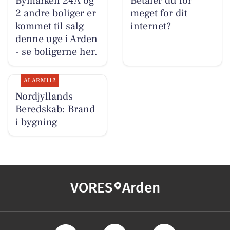
Bymarken 24A og
Betaler du for
2 andre boliger er
meget for dit
kommet til salg
internet?
denne uge i Arden
- se boligerne her.
ALARM112
Nordjyllands
Beredskab: Brand
i bygning
VORES
Arden