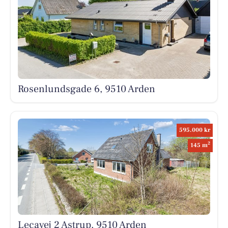
Rosenlundsgade 6, 9510 Arden
595.000 kr
2
145 m
Lecavej 2 Astrup, 9510 Arden