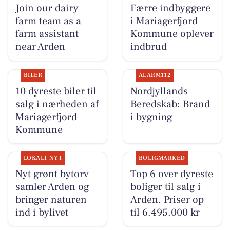
Join our dairy
Færre indbyggere
farm team as a
i Mariagerfjord
farm assistant
Kommune oplever
near Arden
indbrud
BILER
ALARM112
10 dyreste biler til
Nordjyllands
salg i nærheden af
Beredskab: Brand
Mariagerfjord
i bygning
Kommune
LOKALT NYT
BOLIGMARKED
Nyt grønt bytorv
Top 6 over dyreste
samler Arden og
boliger til salg i
bringer naturen
Arden. Priser op
ind i bylivet
til 6.495.000 kr