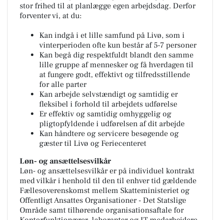
stor frihed til at planlægge egen arbejdsdag. Derfor
forventer vi, at du:
Kan indgå i et lille samfund på Livø, som i
vinterperioden ofte kun består af 5-7 personer
Kan begå dig respektfuldt blandt den samme
lille gruppe af mennesker og få hverdagen til
at fungere godt, effektivt og tilfredsstillende
for alle parter
Kan arbejde selvstændigt og samtidig er
fleksibel i forhold til arbejdets udførelse
Er effektiv og samtidig omhyggelig og
pligtopfyldende i udførelsen af dit arbejde
Kan håndtere og servicere besøgende og
gæster til Livø og Feriecenteret
Løn- og ansættelsesvilkår
Løn- og ansættelsesvilkår er på individuel kontrakt
med vilkår i henhold til den til enhver tid gældende
Fællesoverenskomst mellem Skatteministeriet og
Offentligt Ansattes Organisationer - Det Statslige
Område samt tilhørende organisationsaftale for
Kontorfunktionærer, laboranter og IT-medarbejdere