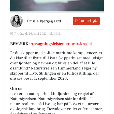
Emilie Bjergegaard
Del artikel
Tirsdag d. 16. maj 2023 - kl. 10:31
BEMÆRK:
Ansøgningsfristen er overskredet
Er du skipper med solide maritime kompetencer, er
du klar til at flytte til Livø i Skipperhuset med udsigt
over fjorden og havnen og blive en del af et lille
øsamfund? Naturstyrelsen Himmerland søger ny
skipper til Livø. Stillingen er en fultidsstilling, der
ønskes besat 1. september 2023.
Om os
Livø er en naturperle i Limfjorden, og er ejet af
Naturstyrelsen. Naturstyrelsen står for drift af
naturarealerne på Livø og har på Livø et naturnært
økologisk landbrug. Derudover er det et feriecenter,
der drives af en forpagter.