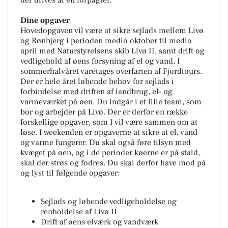
Dine opgaver
Hovedopgaven vil være at sikre sejlads mellem Livø
og Rønbjerg i perioden medio oktober til medio
april med Naturstyrelsens skib Livø II, samt drift og
vedligehold af øens forsyning af el og vand. I
sommerhalvåret varetages overfarten af Fjordtours.
Der er hele året løbende behov for sejlads i
forbindelse med driften af landbrug, el- og
varmeværket på øen. Du indgår i et lille team, som
bor og arbejder på Livø. Der er derfor en række
forskellige opgaver, som I vil være sammen om at
løse. I weekenden er opgaverne at sikre at el, vand
og varme fungerer. Du skal også føre tilsyn med
kvæget på øen, og i de perioder køerne er på stald,
skal der strøs og fodres. Du skal derfor have mod på
og lyst til følgende opgaver:
Sejlads og løbende vedligeholdelse og
renholdelse af Livø II
Drift af øens elværk og vandværk