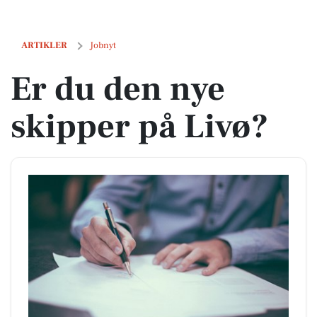
Er du den nye skipper på Livø?
ARTIKLER
Jobnyt
Er du den nye
skipper på Livø?