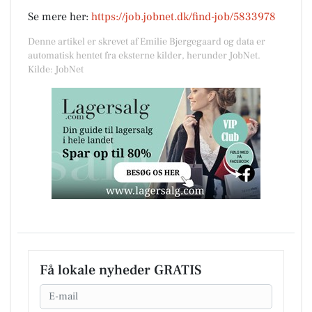
Se mere her:
https://job.jobnet.dk/find-job/5833978
Denne artikel er skrevet af Emilie Bjergegaard og data er
automatisk hentet fra eksterne kilder, herunder JobNet.
Kilde: JobNet
Få lokale nyheder GRATIS
Email