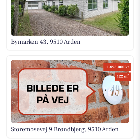
Bymarken 43, 9510 Arden
11.895.000 kr
2
122 m
Storemosevej 9 Brøndbjerg, 9510 Arden