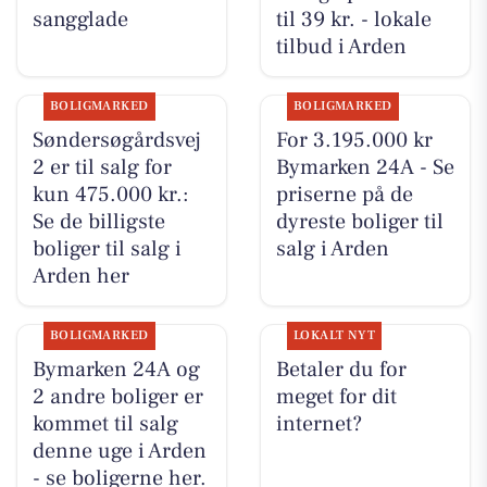
sangglade
til 39 kr. - lokale
tilbud i Arden
BOLIGMARKED
BOLIGMARKED
Søndersøgårdsvej
For 3.195.000 kr
2 er til salg for
Bymarken 24A - Se
kun 475.000 kr.:
priserne på de
Se de billigste
dyreste boliger til
boliger til salg i
salg i Arden
Arden her
BOLIGMARKED
LOKALT NYT
Bymarken 24A og
Betaler du for
2 andre boliger er
meget for dit
kommet til salg
internet?
denne uge i Arden
- se boligerne her.