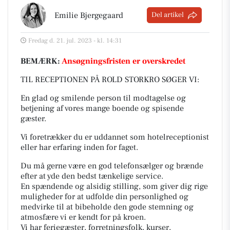
Emilie Bjergegaard
Del artikel
Fredag d. 21. jul. 2023 - kl. 14:31
BEMÆRK:
Ansøgningsfristen er overskredet
TIL RECEPTIONEN PÅ ROLD STORKRO SØGER VI:
En glad og smilende person til modtagelse og
betjening af vores mange boende og spisende
gæster.
Vi foretrækker du er uddannet som hotelreceptionist
eller har erfaring inden for faget.
Du må gerne være en god telefonsælger og brænde
efter at yde den bedst tænkelige service.
En spændende og alsidig stilling, som giver dig rige
muligheder for at udfolde din personlighed og
medvirke til at bibeholde den gode stemning og
atmosfære vi er kendt for på kroen.
Vi har feriegæster, forretningsfolk, kurser,