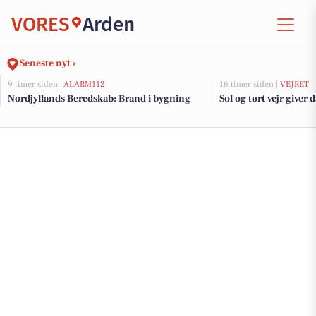
VORES
Arden
Seneste nyt ›
9 timer siden |
ALARM112
16 timer siden |
VEJRET
Nordjyllands Beredskab: Brand i bygning
Sol og tørt vejr giver 