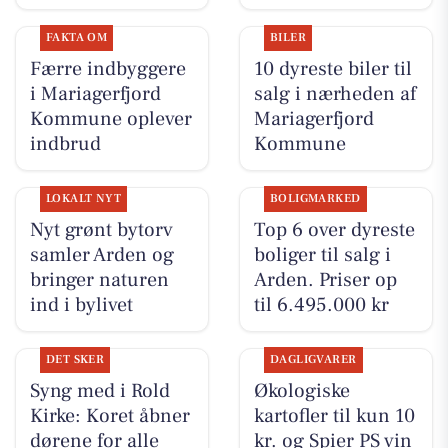
FAKTA OM
BILER
Færre indbyggere
10 dyreste biler til
i Mariagerfjord
salg i nærheden af
Kommune oplever
Mariagerfjord
indbrud
Kommune
LOKALT NYT
BOLIGMARKED
Nyt grønt bytorv
Top 6 over dyreste
samler Arden og
boliger til salg i
bringer naturen
Arden. Priser op
ind i bylivet
til 6.495.000 kr
DET SKER
DAGLIGVARER
Syng med i Rold
Økologiske
Kirke: Koret åbner
kartofler til kun 10
dørene for alle
kr. og Spier PS vin