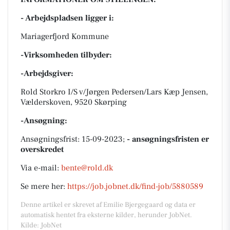
- Arbejdspladsen ligger i:
Mariagerfjord Kommune
-Virksomheden tilbyder:
-Arbejdsgiver:
Rold Storkro I/S v/Jørgen Pedersen/Lars Kæp Jensen,
Vælderskoven, 9520 Skørping
-Ansøgning:
Ansøgningsfrist: 15-09-2023;
- ansøgningsfristen er
overskredet
Via e-mail:
bente@rold.dk
Se mere her:
https://job.jobnet.dk/find-job/5880589
Denne artikel er skrevet af Emilie Bjergegaard og data er
automatisk hentet fra eksterne kilder, herunder JobNet.
Kilde: JobNet