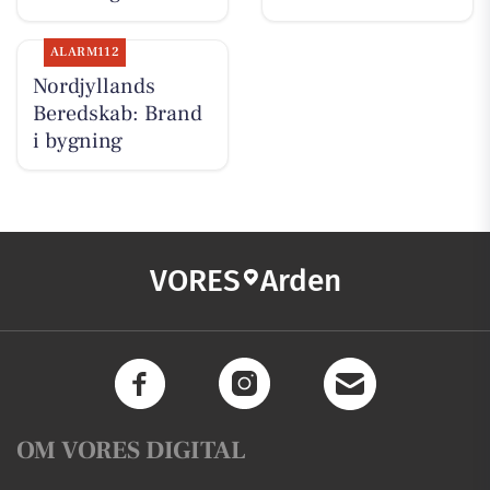
ALARM112
Nordjyllands
Beredskab: Brand
i bygning
VORES
Arden
OM VORES DIGITAL