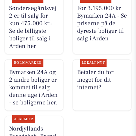
Søndersøgårdsvej
For 3.195.000 kr
2 er til salg for
Bymarken 24A - Se
kun 475.000 kr.:
priserne på de
Se de billigste
dyreste boliger til
boliger til salg i
salg i Arden
Arden her
BOLIGMARKED
LOKALT NYT
Bymarken 24A og
Betaler du for
2 andre boliger er
meget for dit
kommet til salg
internet?
denne uge i Arden
- se boligerne her.
ALARM112
Nordjyllands