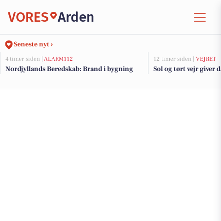
VORES
Arden
Seneste nyt ›
4 timer siden |
ALARM112
12 timer siden |
VEJRET
Nordjyllands Beredskab: Brand i bygning
Sol og tørt vejr giver 