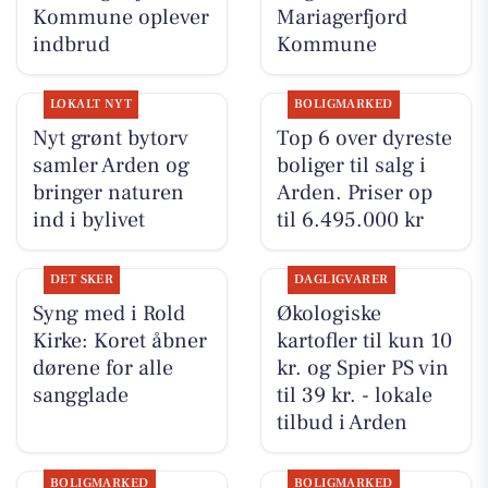
Kommune oplever
Mariagerfjord
indbrud
Kommune
LOKALT NYT
BOLIGMARKED
Nyt grønt bytorv
Top 6 over dyreste
samler Arden og
boliger til salg i
bringer naturen
Arden. Priser op
ind i bylivet
til 6.495.000 kr
DET SKER
DAGLIGVARER
Syng med i Rold
Økologiske
Kirke: Koret åbner
kartofler til kun 10
dørene for alle
kr. og Spier PS vin
sangglade
til 39 kr. - lokale
tilbud i Arden
BOLIGMARKED
BOLIGMARKED