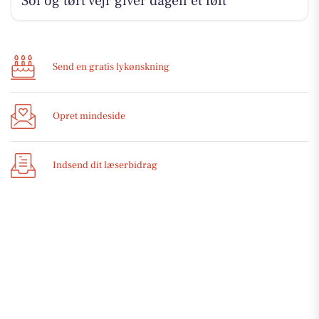
Sol og tørt vejr giver dagen et løft
Send en gratis lykønskning
Opret mindeside
Indsend dit læserbidrag