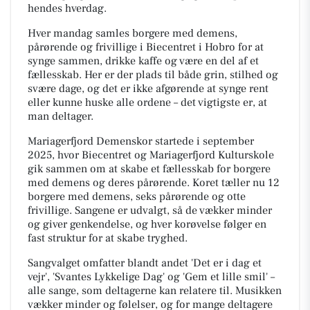
hendes hverdag.
Hver mandag samles borgere med demens,
pårørende og frivillige i Biecentret i Hobro for at
synge sammen, drikke kaffe og være en del af et
fællesskab. Her er der plads til både grin, stilhed og
svære dage, og det er ikke afgørende at synge rent
eller kunne huske alle ordene – det vigtigste er, at
man deltager.
Mariagerfjord Demenskor startede i september
2025, hvor Biecentret og Mariagerfjord Kulturskole
gik sammen om at skabe et fællesskab for borgere
med demens og deres pårørende. Koret tæller nu 12
borgere med demens, seks pårørende og otte
frivillige. Sangene er udvalgt, så de vækker minder
og giver genkendelse, og hver korøvelse følger en
fast struktur for at skabe tryghed.
Sangvalget omfatter blandt andet 'Det er i dag et
vejr', 'Svantes Lykkelige Dag' og 'Gem et lille smil' –
alle sange, som deltagerne kan relatere til. Musikken
vækker minder og følelser, og for mange deltagere