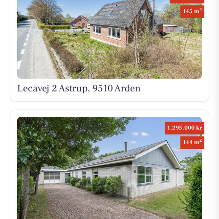
2
145 m
Lecavej 2 Astrup, 9510 Arden
1.295.000 kr
2
144 m