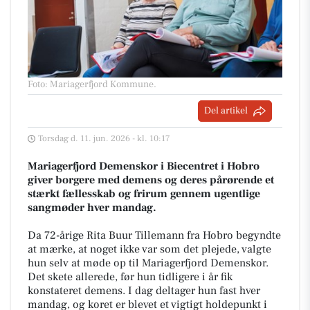
Foto: Mariagerfjord Kommune
.
Del artikel
Torsdag d. 11. jun. 2026 - kl. 10:17
Mariagerfjord Demenskor i Biecentret i Hobro
giver borgere med demens og deres pårørende et
stærkt fællesskab og frirum gennem ugentlige
sangmøder hver mandag.
Da 72-årige Rita Buur Tillemann fra Hobro begyndte
at mærke, at noget ikke var som det plejede, valgte
hun selv at møde op til Mariagerfjord Demenskor.
Det skete allerede, før hun tidligere i år fik
konstateret demens. I dag deltager hun fast hver
mandag, og koret er blevet et vigtigt holdepunkt i