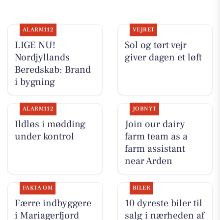
ALARM112
VEJRET
LIGE NU!
Sol og tørt vejr
Nordjyllands
giver dagen et løft
Beredskab: Brand
i bygning
ALARM112
JOBNYT
Ildløs i mødding
Join our dairy
under kontrol
farm team as a
farm assistant
near Arden
FAKTA OM
BILER
Færre indbyggere
10 dyreste biler til
i Mariagerfjord
salg i nærheden af