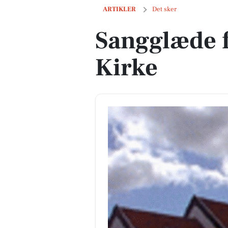
Sangglæde for alle i Rold Kirke
ARTIKLER
Det sker
Sangglæde fo
Kirke