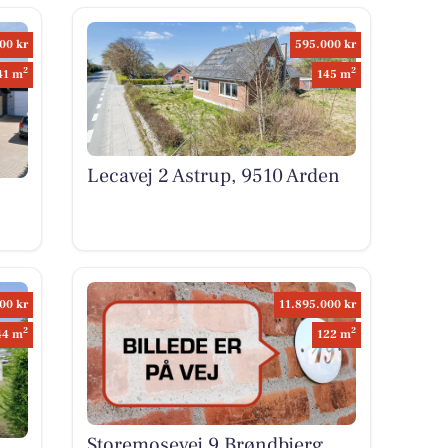
00 kr
595.000 kr
2
2
41 m
145 m
Lecavej 2 Astrup, 9510 Arden
00 kr
11.895.000 kr
2
2
44 m
122 m
Storemosevej 9 Brøndbjerg,