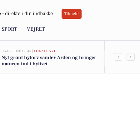
 -
direkte i din indbakke
Tilmeld
SPORT
VEJRET
06-08-2026 08:45 |
LOKALT NYT
05-08-2026 13:01
‹
›
Nyt grønt bytorv samler Arden og bringer
Top 6 over dy
naturen ind i bylivet
Priser op til