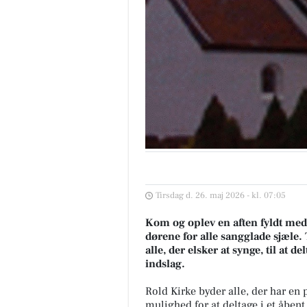
Tirsdag d. 26. maj 2026 - kl. 07:05
Kom og oplev en aften fyldt med
dørene for alle sangglade sjæle. 
alle, der elsker at synge, til at 
indslag.
Rold Kirke byder alle, der har en
mulighed for at deltage i et åbent