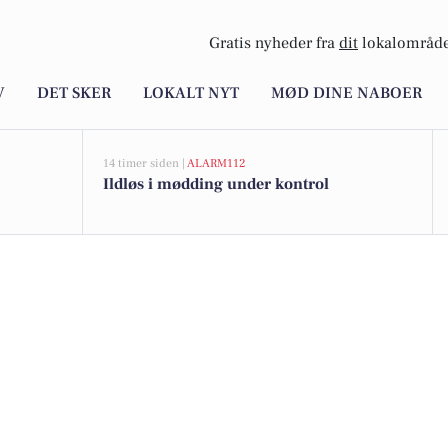
Gratis nyheder fra
dit
lokalområde
V
DET SKER
LOKALT NYT
MØD DINE NABOER
14 timer siden |
ALARM112
Ildløs i mødding under kontrol