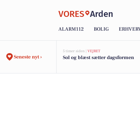
VORES
Arden
ALARM112
BOLIG
ERHVER
5 timer siden |
VEJRET
Seneste nyt ›
Sol og blæst sætter dagsformen