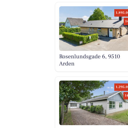
1.895.0
1
Rosenlundsgade 6, 9510
Arden
1.295.0
1