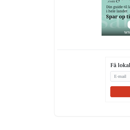
Få loka
Email