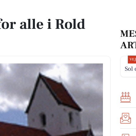
r alle i Rold
ME
AR
VE
Sol 