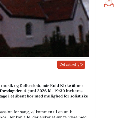
Del artikel
 musik og fællesskab, når Rold Kirke åbner
Torsdag den 4. juni 2026 kl. 19:30 inviteres
deltage i et åbent kor med mulighed for solistiske
 passion for sang, velkommen til en unik
 kor. Her kan alle, der elsker at synge, være med,