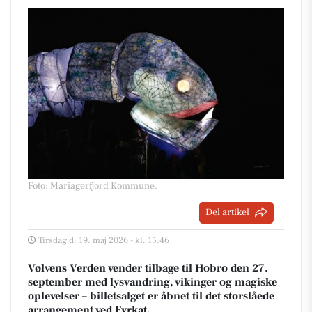
Foto: Mariagerfjord Kommune
.
Del artikel
Tirsdag d. 19. maj 2026 - kl. 15:46
Vølvens Verden vender tilbage til Hobro den 27.
september med lysvandring, vikinger og magiske
oplevelser – billetsalget er åbnet til det storslåede
arrangement ved Fyrkat.