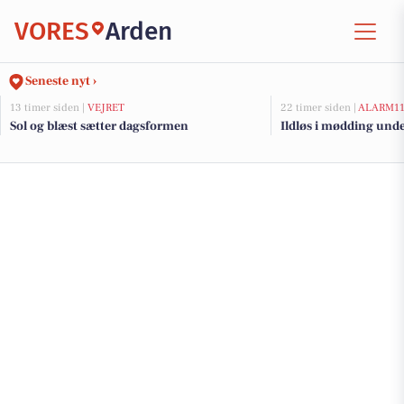
VORES
Arden
Seneste nyt ›
13 timer siden |
VEJRET
22 timer siden |
ALARM1
Sol og blæst sætter dagsformen
Ildløs i mødding und