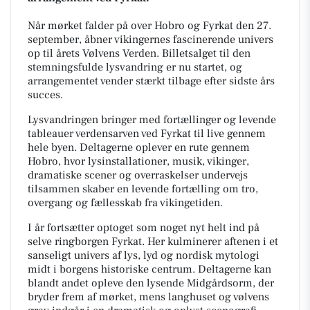
Når mørket falder på over Hobro og Fyrkat den 27.
september, åbner vikingernes fascinerende univers
op til årets Vølvens Verden. Billetsalget til den
stemningsfulde lysvandring er nu startet, og
arrangementet vender stærkt tilbage efter sidste års
succes.
Lysvandringen bringer med fortællinger og levende
tableauer verdensarven ved Fyrkat til live gennem
hele byen. Deltagerne oplever en rute gennem
Hobro, hvor lysinstallationer, musik, vikinger,
dramatiske scener og overraskelser undervejs
tilsammen skaber en levende fortælling om tro,
overgang og fællesskab fra vikingetiden.
I år fortsætter optoget som noget nyt helt ind på
selve ringborgen Fyrkat. Her kulminerer aftenen i et
sanseligt univers af lys, lyd og nordisk mytologi
midt i borgens historiske centrum. Deltagerne kan
blandt andet opleve den lysende Midgårdsorm, der
bryder frem af mørket, mens langhuset og vølvens