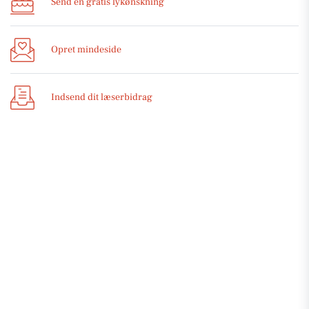
Send en gratis lykønskning
Opret mindeside
Indsend dit læserbidrag