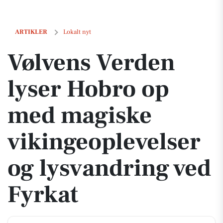
Vølvens Verden lyser Hobro op med magiske vikingeoplevelser og lys
ARTIKLER
Lokalt nyt
Vølvens Verden
lyser Hobro op
med magiske
vikingeoplevelser
og lysvandring ved
Fyrkat