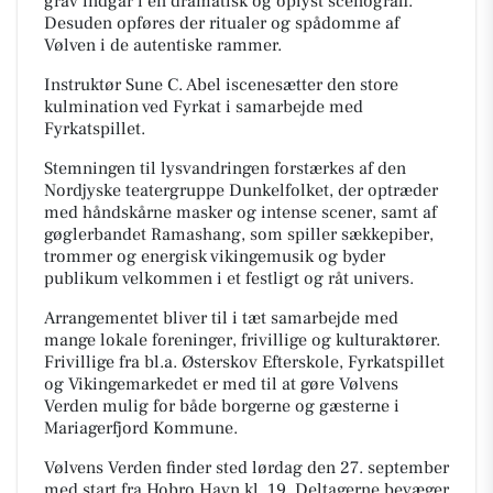
grav indgår i en dramatisk og oplyst scenografi.
Desuden opføres der ritualer og spådomme af
Vølven i de autentiske rammer.
Instruktør Sune C. Abel iscenesætter den store
kulmination ved Fyrkat i samarbejde med
Fyrkatspillet.
Stemningen til lysvandringen forstærkes af den
Nordjyske teatergruppe Dunkelfolket, der optræder
med håndskårne masker og intense scener, samt af
gøglerbandet Ramashang, som spiller sækkepiber,
trommer og energisk vikingemusik og byder
publikum velkommen i et festligt og råt univers.
Arrangementet bliver til i tæt samarbejde med
mange lokale foreninger, frivillige og kulturaktører.
Frivillige fra bl.a. Østerskov Efterskole, Fyrkatspillet
og Vikingemarkedet er med til at gøre Vølvens
Verden mulig for både borgerne og gæsterne i
Mariagerfjord Kommune.
Vølvens Verden finder sted lørdag den 27. september
med start fra Hobro Havn kl. 19. Deltagerne bevæger