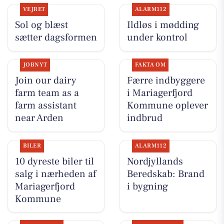
VEJRET
ALARM112
Sol og blæst
Ildløs i mødding
sætter dagsformen
under kontrol
JOBNYT
FAKTA OM
Join our dairy
Færre indbyggere
farm team as a
i Mariagerfjord
farm assistant
Kommune oplever
near Arden
indbrud
BILER
ALARM112
10 dyreste biler til
Nordjyllands
salg i nærheden af
Beredskab: Brand
Mariagerfjord
i bygning
Kommune