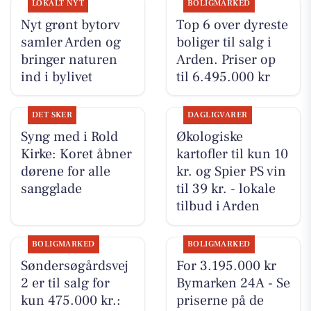
LOKALT NYT
BOLIGMARKED
Nyt grønt bytorv
Top 6 over dyreste
samler Arden og
boliger til salg i
bringer naturen
Arden. Priser op
ind i bylivet
til 6.495.000 kr
DET SKER
DAGLIGVARER
Syng med i Rold
Økologiske
Kirke: Koret åbner
kartofler til kun 10
dørene for alle
kr. og Spier PS vin
sangglade
til 39 kr. - lokale
tilbud i Arden
BOLIGMARKED
BOLIGMARKED
Søndersøgårdsvej
For 3.195.000 kr
2 er til salg for
Bymarken 24A - Se
kun 475.000 kr.:
priserne på de