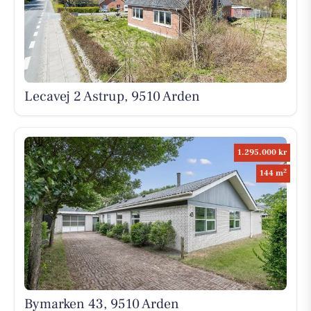
Lecavej 2 Astrup, 9510 Arden
1.295.000 kr
2
144 m
Bymarken 43, 9510 Arden