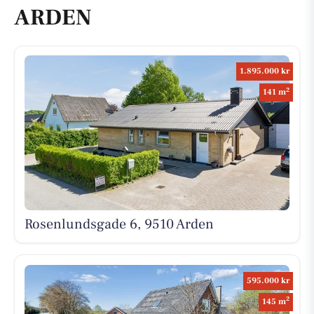
ARDEN
1.895.000 kr
2
141 m
Rosenlundsgade 6, 9510 Arden
595.000 kr
2
145 m