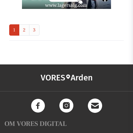
1
2
3
VORES
Arden
OM VORES DIGITAL