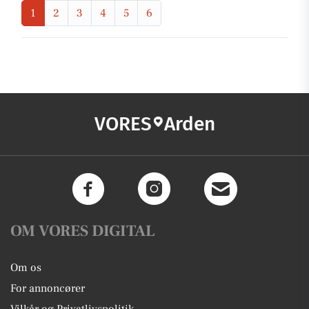
1
2
3
4
5
6
VORES
Arden
OM VORES DIGITAL
Om os
For annoncører