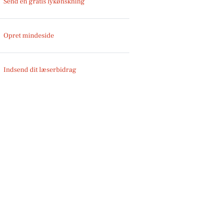
Send en gratis lykønskning
Opret mindeside
Indsend dit læserbidrag