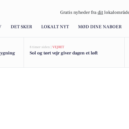
Gratis nyheder fra
dit
lokalområde
V
DET SKER
LOKALT NYT
MØD DINE NABOER
8 timer siden |
VEJRET
bygning
Sol og tørt vejr giver dagen et løft