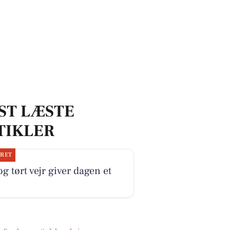
ST LÆSTE
TIKLER
JRET
og tørt vejr giver dagen et