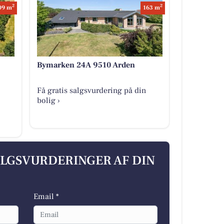
2
2
09 m
163 m
Bymarken 24A 9510 Arden
Få gratis salgsvurdering på din
bolig ›
ALGSVURDERINGER AF DIN
Email *