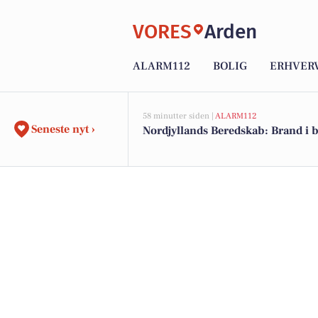
VORES
Arden
ALARM112
BOLIG
ERHVER
58 minutter siden |
ALARM112
Seneste nyt ›
Nordjyllands Beredskab: Brand i 