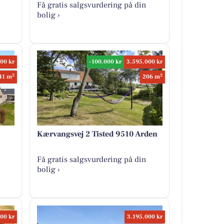
Få gratis salgsvurdering på din
bolig ›
00 kr
-100.000 kr
3.595.000 kr
2
2
41 m
206 m
Kærvangsvej 2 Tisted 9510 Arden
Få gratis salgsvurdering på din
bolig ›
00 kr
3.195.000 kr