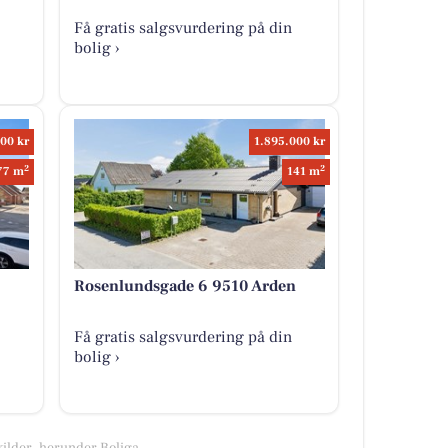
Få gratis salgsvurdering på din
bolig ›
00 kr
1.895.000 kr
2
2
77 m
141 m
Rosenlundsgade 6 9510 Arden
Få gratis salgsvurdering på din
bolig ›