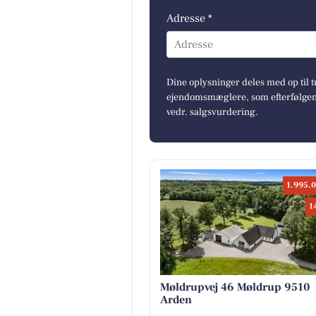
Adresse *
Adresse
Dine oplysninger deles med op til t
ejendomsmæglere, som efterfølgend
vedr. salgsvurdering.
1.995.0
1
Møldrupvej 46 Møldrup 9510
Arden