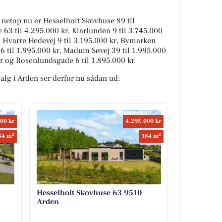
g netop nu er Hesselholt Skovhuse 89 til
 63 til 4.295.000 kr, Klarlunden 9 til 3.745.000
r, Hvarre Hedevej 9 til 3.195.000 kr, Bymarken
46 til 1.995.000 kr, Madum Søvej 39 til 1.995.000
kr og Rosenlundsgade 6 til 1.895.000 kr.
salg i Arden ser derfor nu sådan ud:
00 kr
4.295.000 kr
2
2
84 m
184 m
Hesselholt Skovhuse 63 9510
Arden