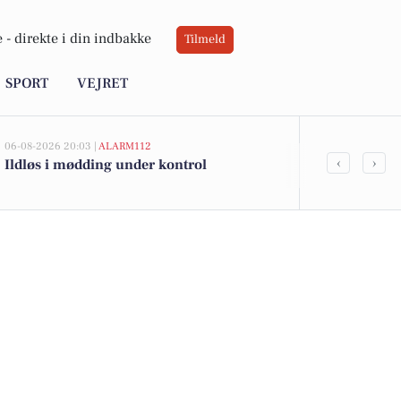
 -
direkte i din indbakke
Tilmeld
SPORT
VEJRET
06-08-2026 20:03 |
ALARM112
06-08-2026 08:45
‹
›
Ildløs i mødding under kontrol
Nyt grønt by
naturen ind i