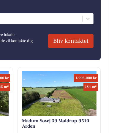
re lokale
Bliv kontaktet
e vil kontakte dig
00 kr
1.995.000 kr
2
2
45 m
184 m
Madum Søvej 39 Møldrup 9510
Arden