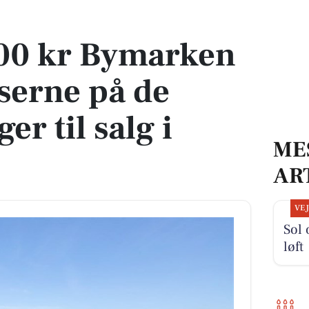
erne på de dyreste boliger til salg i Arden
000 kr Bymarken
iserne på de
er til salg i
ME
AR
VE
Sol 
løft