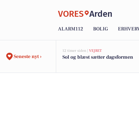
VORES
Arden
ALARM112
BOLIG
ERHVER
12 timer siden |
VEJRET
Seneste nyt ›
Sol og blæst sætter dagsformen