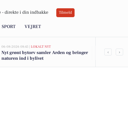
 -
direkte i din indbakke
Tilmeld
SPORT
VEJRET
06-08-2026 08:45 |
LOKALT NYT
05-08-2026 13:01
‹
›
Nyt grønt bytorv samler Arden og bringer
Top 6 over dy
naturen ind i bylivet
Priser op til