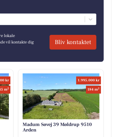
re lokale
Bliv kontaktet
e vil kontakte dig
00 kr
1.995.000 kr
2
2
45 m
184 m
Madum Søvej 39 Møldrup 9510
Arden