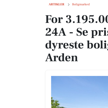
For 3.195.000 kr Bymarken 24A - Se pris
ARTIKLER
Boligmarked
For 3.195.
24A - Se pr
dyreste bolig
Arden