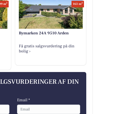
2
2
09 m
163 m
Bymarken 24A 9510 Arden
Få gratis salgsvurdering på din
bolig ›
ALGSVURDERINGER AF DIN
Email *