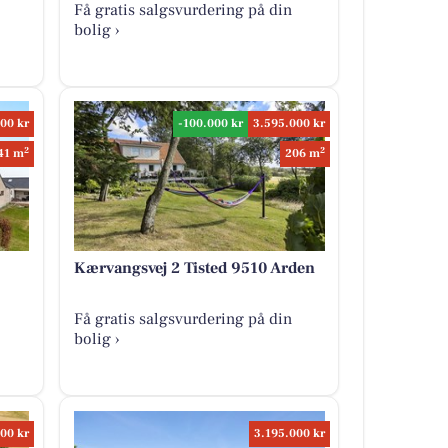
Få gratis salgsvurdering på din
bolig ›
00 kr
-100.000 kr
3.595.000 kr
2
2
41 m
206 m
Kærvangsvej 2 Tisted 9510 Arden
Få gratis salgsvurdering på din
bolig ›
00 kr
3.195.000 kr