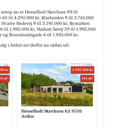
g netop nu er Hesselholt Skovhuse 89 til
 63 til 4.295.000 kr, Klarlunden 9 til 3.745.000
r, Hvarre Hedevej 9 til 3.195.000 kr, Bymarken
46 til 1.995.000 kr, Madum Søvej 39 til 1.995.000
kr og Rosenlundsgade 6 til 1.895.000 kr.
salg i Arden ser derfor nu sådan ud:
00 kr
4.295.000 kr
2
2
84 m
184 m
Hesselholt Skovhuse 63 9510
Arden