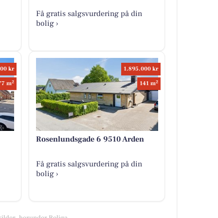
Få gratis salgsvurdering på din
bolig ›
00 kr
1.895.000 kr
2
2
77 m
141 m
Rosenlundsgade 6 9510 Arden
Få gratis salgsvurdering på din
bolig ›