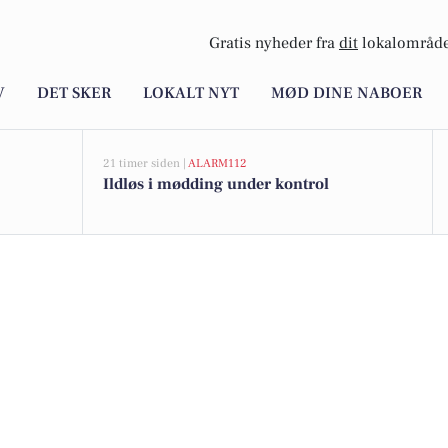
Gratis nyheder fra
dit
lokalområde
V
DET SKER
LOKALT NYT
MØD DINE NABOER
21 timer siden |
ALARM112
Ildløs i mødding under kontrol