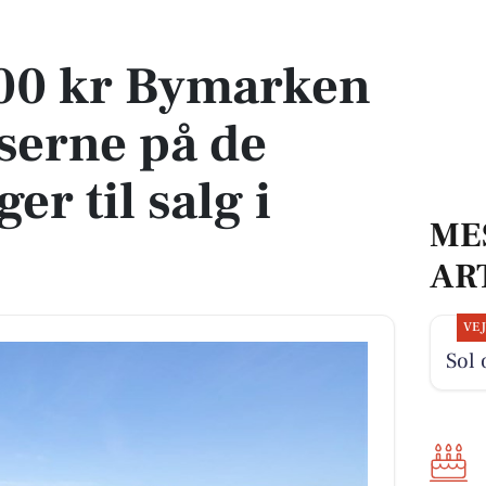
erne på de dyreste boliger til salg i Arden
000 kr Bymarken
iserne på de
er til salg i
ME
AR
VE
Sol 