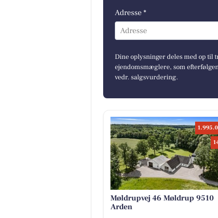
Adresse *
Adresse
Dine oplysninger deles med op til t
ejendomsmæglere, som efterfølgend
vedr. salgsvurdering.
1.995.0
1
Møldrupvej 46 Møldrup 9510
Arden